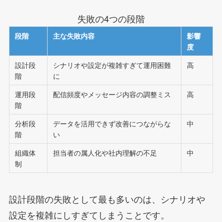
失敗の4つの段階
段階
主な失敗内容
影響
度
設計段
シナリオや設定が複雑すぎて運用困難
高
階
に
運用段
配信頻度やメッセージ内容の調整ミス
高
階
分析段
データを活用できず改善につながらな
中
階
い
組織体
担当者の属人化や社内理解の不足
中
制
設計段階の失敗として最も多いのは、シナリオや
設定を複雑にしすぎてしまうことです。