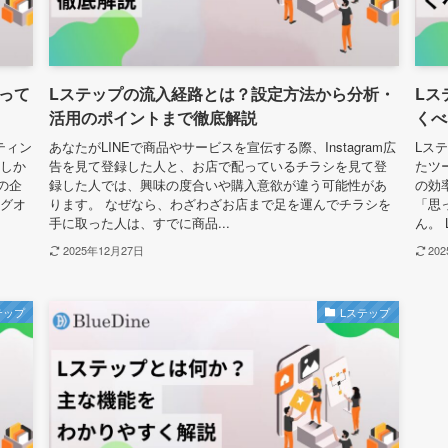
って
Lステップの流入経路とは？設定方法から分析・
Lス
活用のポイントまで徹底解説
くべ
ティン
あなたがLINEで商品やサービスを宣伝する際、Instagram広
Lス
 しか
告を見て登録した人と、お店で配っているチラシを見て登
たツ
の企
録した人では、興味の度合いや購入意欲が違う可能性があ
の効
ングオ
ります。 なぜなら、わざわざお店まで足を運んでチラシを
「思
手に取った人は、すでに商品...
ん。 
2025年12月27日
20
テップ
Lステップ